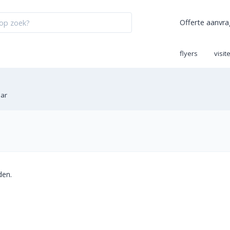
Offerte aanvr
flyers
visit
aar
den.