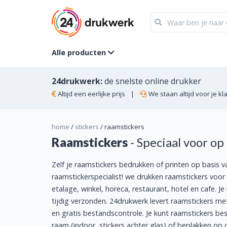
Alle producten
24drukwerk:
de snelste online drukker
Altijd een eerlijke prijs
|
We staan altijd voor je kl
home
/
stickers
/
raamstickers
Raamstickers
- Speciaal voor op
Zelf je raamstickers bedrukken of printen op basis v
raamstickerspecialist! we drukken raamstickers voor 
etalage, winkel, horeca, restaurant, hotel en cafe. 
tijdig verzonden. 24drukwerk levert raamstickers met
en gratis bestandscontrole. Je kunt raamstickers bes
raam (indoor, stickers achter glas) of beplakken op 