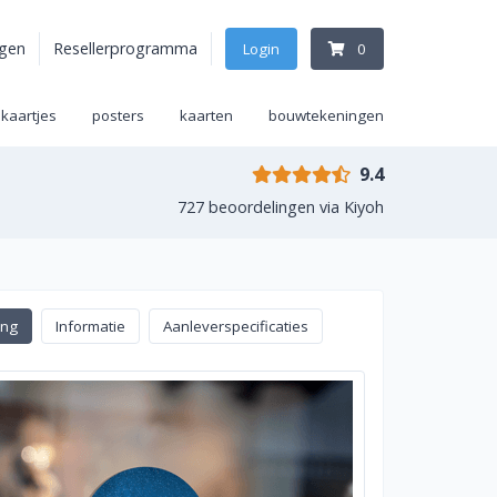
agen
Resellerprogramma
Login
0
ekaartjes
posters
kaarten
bouwtekeningen
9.4
727 beoordelingen via Kiyoh
ing
Informatie
Aanleverspecificaties