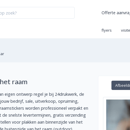
Offerte aanvr
flyers
visit
aar
 het raam
Afbeeld
an eigen ontwerp regel je bij 24drukwerk, de
jouw bedrijf, sale, uitverkoop, opruiming,
Je raamstickers worden professioneel verpakt en
 de snelste levertermijnen, gratis verzending
tellen voor plakken aan binnenzijde van het
de buitenzijde van het raam (outdoor).